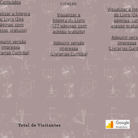
Conteúdos
coração.
Visualizar a Ín
alizar a Íntegra
Visualizar a
do Livro (24
o Livro (246
Íntegra do Livro
páginas, co
áginas, com
(177 páginas, com
acesso gratui
esso gratuito)
acesso gratuito)
Adquirir ver
quirir versão
Adquirir versão
impressa
impressa
impressa
(Livrarias Curi
rarias Curitiba)
(Livrarias Curitiba)
Total de Visitantes