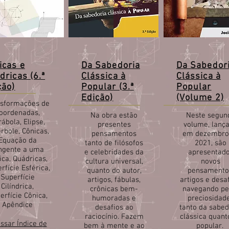
icas e
Da Sabedoria
Da Sabedor
dricas (6.ª
Clássica à
Clássica à
ção)
Popular (3.ª
Popular
Edição)
(Volume 2)
nsformações de
oordenadas,
Na obra estão
Neste segun
ábola, Elipse,
presentes
volume, lanç
rbole, Cônicas,
pensamentos
em dezembro
Equação da
tanto de filósofos
2021, são
ngente a uma
e celebridades da
apresentad
ica, Quádricas,
cultura universal,
novos
rfície Esférica,
quanto do autor,
pensamento
Superfície
artigos, fábulas,
artigos e desaf
Cilíndrica,
crônicas bem-
navegando pe
erfície Cônica,
humoradas e
preciosidad
Apêndice
desafios ao
tanto da sabed
raciocínio. Fazem
clássica quant
ssar Índice de
bem à mente e ao
popular.