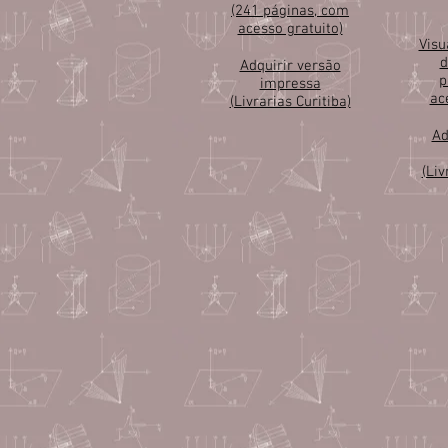
(241 páginas, com
acesso gratuito)
Visu
d
Adquirir versão
p
impressa
ac
(Livrarias Curitiba)
Ad
(Liv