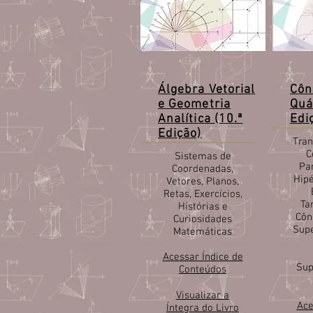
Álgebra Vetorial
Côn
e Geometria
Quá
Analítica (10.ª
Edi
Edição)
Tra
C
Sistemas de
Par
Coordenadas,
Hipé
Vetores, Planos,
Retas, Exercícios,
Ta
Histórias e
Côn
Curiosidades
Supe
Matemáticas
Acessar Índice de
Sup
Conteúdos
Visualizar a
Ace
Íntegra do Livro