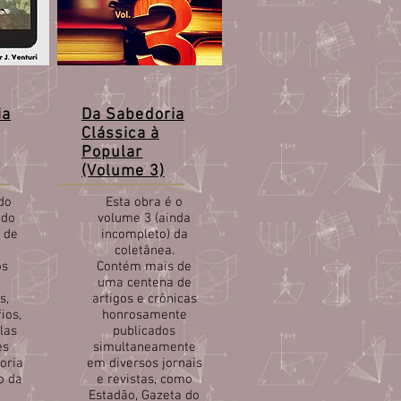
ia
Da Sabedoria
Clássica à
Popular
(Volume 3)
do
Esta obra é o
ado
volume 3 (ainda
 de
incompleto) da
coletânea.
os
Contém mais de
uma centena de
s,
artigos e crônicas
ios,
honrosamente
las
publicados
es
simultaneamente
oria
em diversos jornais
o da
e revistas, como
Estadão, Gazeta do