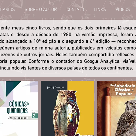
TÁRIOS
SOBRE O AUTOR
CONTATO
LINKS
VÍDEOS
mente meus cinco livros, sendo que os dois primeiros (à esqu
xatas e, desde a década de 1980, na versão impressa, foram
ndo alcançado a 10ª edição e o segundo a 6ª edição — reconh
 reúnem artigos de minha autoria, publicados em veículos como
dezenas de outros jornais. Neles também compartilho reflexões
ria popular. Conforme o contador do Google Analytics, visível 
incluindo visitantes de diversos países de todos os continentes.