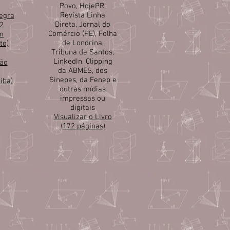
Povo, HojePR,
Revista Linha
tegra
Direta, Jornal do
2
Comércio (PE), Folha
m
de Londrina,
to)
Tribuna de Santos,
LinkedIn, Clipping
são
da ABMES, dos
Sinepes, da Fenep e
tiba)
outras mídias
impressas ou
digitais
Visualizar o Livro
(172 páginas)