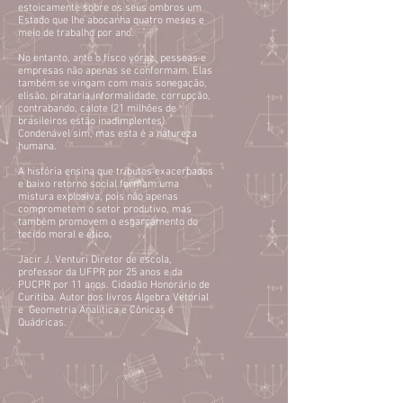
estoicamente sobre os seus ombros um
Estado que lhe abocanha quatro meses e
meio de trabalho por ano.
No entanto, ante o fisco voraz, pessoas e
empresas não apenas se conformam. Elas
também se vingam com mais sonegação,
elisão, pirataria,informalidade, corrupção,
contrabando, calote (21 milhões de
brasileiros estão inadimplentes).
Condenável sim, mas esta é a natureza
humana.
A história ensina que tributos exacerbados
e baixo retorno social formam uma
mistura explosiva, pois não apenas
comprometem o setor produtivo, mas
também promovem o esgarçamento do
tecido moral e ético.
Jacir J. Venturi Diretor de escola,
professor da UFPR por 25 anos e da
PUCPR por 11 anos. Cidadão Honorário de
Curitiba. Autor dos livros Álgebra Vetorial
e Geometria Analítica e Cônicas e
Quádricas.