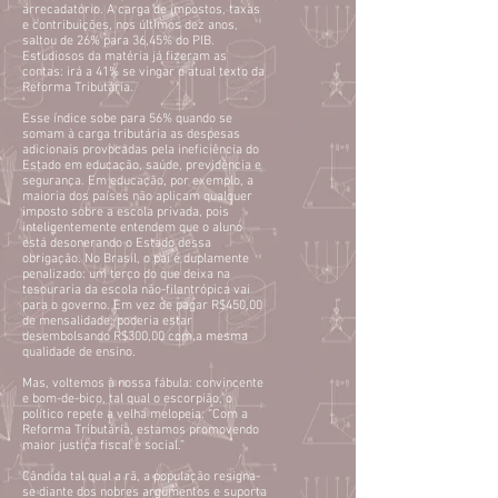
arrecadatório. A carga de impostos, taxas
e contribuições, nos últimos dez anos,
saltou de 26% para 36,45% do PIB.
Estudiosos da matéria já fizeram as
contas: irá a 41% se vingar o atual texto da
Reforma Tributária.
Esse índice sobe para 56% quando se
somam à carga tributária as despesas
adicionais provocadas pela ineficiência do
Estado em educação, saúde, previdência e
segurança. Em educação, por exemplo, a
maioria dos países não aplicam qualquer
imposto sobre a escola privada, pois
inteligentemente entendem que o aluno
está desonerando o Estado dessa
obrigação. No Brasil, o pai é duplamente
penalizado: um terço do que deixa na
tesouraria da escola não-filantrópica vai
para o governo. Em vez de pagar R$450,00
de mensalidade, poderia estar
desembolsando R$300,00 com a mesma
qualidade de ensino.
Mas, voltemos à nossa fábula: convincente
e bom-de-bico, tal qual o escorpião, o
político repete a velha melopeia: “Com a
Reforma Tributária, estamos promovendo
maior justiça fiscal e social.”
Cândida tal qual a rã, a população resigna-
se diante dos nobres argumentos e suporta