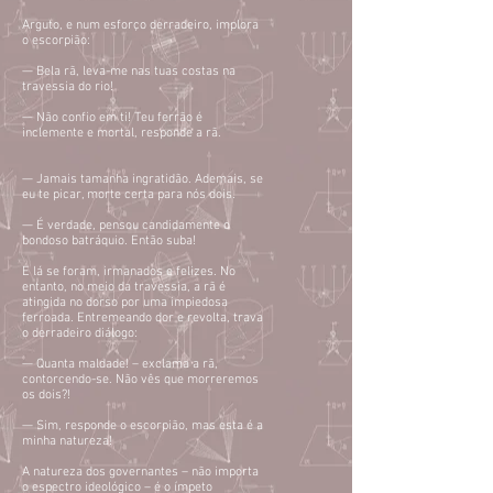
Arguto, e num esforço derradeiro, implora
o escorpião:
— Bela rã, leva-me nas tuas costas na
travessia do rio!
— Não confio em ti! Teu ferrão é
inclemente e mortal, responde a rã.
— Jamais tamanha ingratidão. Ademais, se
eu te picar, morte certa para nós dois.
— É verdade, pensou candidamente o
bondoso batráquio. Então suba!
E lá se foram, irmanados e felizes. No
entanto, no meio da travessia, a rã é
atingida no dorso por uma impiedosa
ferroada. Entremeando dor e revolta, trava
o derradeiro diálogo:
— Quanta maldade! – exclama a rã,
contorcendo-se. Não vês que morreremos
os dois?!
— Sim, responde o escorpião, mas esta é a
minha natureza!
A natureza dos governantes – não importa
o espectro ideológico – é o ímpeto