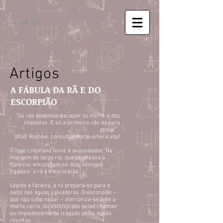
Artigos
A FÁBULA DA RÃ E DO
ESCORPIÃO
“Só não podemos escapar da morte e dos
impostos. E só a primeira não dá para
piorar”.
(Walt Rostow, consultor norte-americano)
O fogo crepitava feroz e avassalador. Na
margem do largo rio, que permeava a
floresta, encontram-se dois inimigos
figadais: a rã e o escorpião.
Lépida e faceira, a rã prepara-se para o
salto nas águas salvadoras. O escorpião –
que não sabe nadar – aterroriza-se ante a
morte certa, ou estorricado pelas chamas
ou impiedosamente tragado pelas águas
revoltas.