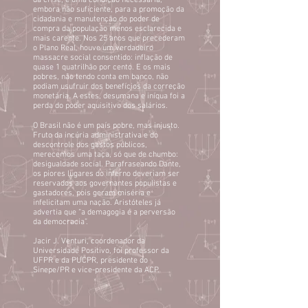
da crise, é uma condição necessária,
embora não suficiente, para a promoção da
cidadania e manutenção do poder de
compra da população menos esclarecida e
mais carente. Nos 25 anos que precederam
o Plano Real, houve um verdadeiro
massacre social consentido: inflação de
quase 1 quatrilhão por cento. E os mais
pobres, não tendo conta em banco, não
podiam usufruir dos benefícios da correção
monetária. A estes, desumana e iníqua foi a
perda do poder aquisitivo dos salários.
O Brasil não é um país pobre, mas injusto.
Fruto da incúria administrativa e do
descontrole dos gastos públicos,
merecemos uma taça, só que de chumbo:
desigualdade social. Parafraseando Dante,
os piores lugares do inferno deveriam ser
reservados aos governantes populistas e
gastadores, pois geram miséria e
infelicitam uma nação. Aristóteles já
advertia que “a demagogia é a perversão
da democracia”.
Jacir J. Venturi, coordenador da
Universidade Positivo, foi professor da
UFPR e da PUCPR, presidente do
Sinepe/PR e vice-presidente da ACP.