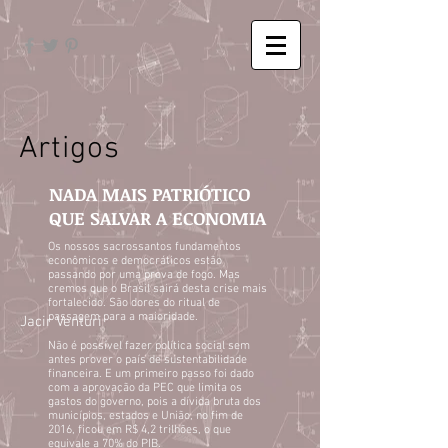
Artigos
NADA MAIS PATRIÓTICO
QUE SALVAR A ECONOMIA
Os nossos sacrossantos fundamentos
econômicos e democráticos estão
passando por uma prova de fogo. Mas
cremos que o Brasil sairá desta crise mais
fortalecido. São dores do ritual de
passagem para a maioridade.
Jacir Venturi
Não é possível fazer política social sem
antes prover o país de sustentabilidade
financeira. E um primeiro passo foi dado
com a aprovação da PEC que limita os
gastos do governo, pois a dívida bruta dos
municípios, estados e União, no fim de
2016, ficou em R$ 4,2 trilhões, o que
equivale a 70% do PIB.