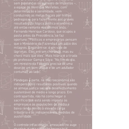
sem pajelanças ou aumento de impostos –,
a equipe de Henrique Meirelles, com
determinação e serenidade, vem
conduzindo as metas fiscais por trilhas
pedregosas para fazer frente aos graves
resultados da ilógica política econômica
até então reinante nos últimos anos.
Fernando Henrique Cardoso, que ocupou a
pasta antes da Presidência, se faz
oportuno: “Políticos e empresários pensam
que o Ministério da Fazenda é um pátio dos
milagres. Enganam-se: é um vale de
lágrimas. Eles entram chorando, mas eu
choro mais que eles”. Mais hilária é a tirada
do professor Gama e Silva: “No fim do dia,
um ministro da Fazenda precisa de uma
dose de um bom uísque e de um adulador
contumaz ao lado”.
Pândegas à parte, na macroeconomia são
indispensáveis resultados positivos quando
se almeja justiça social e desenvolvimento
sustentável de médio e longo prazo. Em
contrapartida, não há como negar o
sacrifício que está sendo imposto às
empresas e às populações de média e
baixa renda devido à elevada carga
tributária e às indispensáveis medidas de
austeridade.
O controle inflacionário, ameaçado no auge