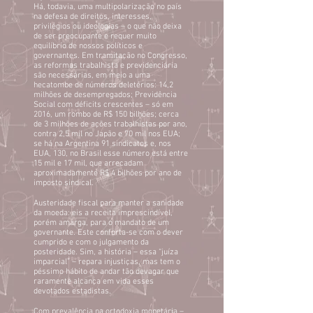
Há, todavia, uma multipolarização no país
na defesa de direitos, interesses,
privilégios ou ideologias – o que não deixa
de ser preocupante e requer muito
equilíbrio de nossos políticos e
governantes. Em tramitação no Congresso,
as reformas trabalhista e previdenciária
são necessárias, em meio a uma
hecatombe de números deletérios: 14,2
milhões de desempregados; Previdência
Social com déficits crescentes – só em
2016, um rombo de R$ 150 bilhões; cerca
de 3 milhões de ações trabalhistas por ano,
contra 2,5 mil no Japão e 70 mil nos EUA;
se há na Argentina 91 sindicatos e, nos
EUA, 130, no Brasil esse número está entre
15 mil e 17 mil, que arrecadam
aproximadamente R$ 4 bilhões por ano de
imposto sindical.
Austeridade fiscal para manter a sanidade
da moeda: eis a receita imprescindível,
porém amarga, para o mandato de um
governante. Este conforta-se com o dever
cumprido e com o julgamento da
posteridade. Sim, a história – essa “juíza
imparcial” – repara injustiças, mas tem o
péssimo hábito de andar tão devagar que
raramente alcança em vida esses
devotados estadistas.
Com prevalência na ortodoxia monetária –