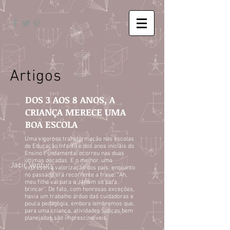
Artigos
DOS 3 AOS 8 ANOS, A
CRIANÇA MERECE UMA
BOA ESCOLA
Uma vigorosa transformação nas escolas
de Educação Infantil e dos anos iniciais do
Ensino Fundamental ocorreu nas duas
últimas décadas. E o melhor, uma
Jacir Venturi
expressiva valorização dos pais, enquanto
no passado era recorrente a frase: “Ah,
meu filho vai para o Jardim só para
brincar”. De fato, com honrosas exceções,
havia um trabalho árduo das cuidadoras e
pouca pedagogia, embora lembremos que,
para uma criança, atividades lúdicas bem
planejadas são imprescindíveis.