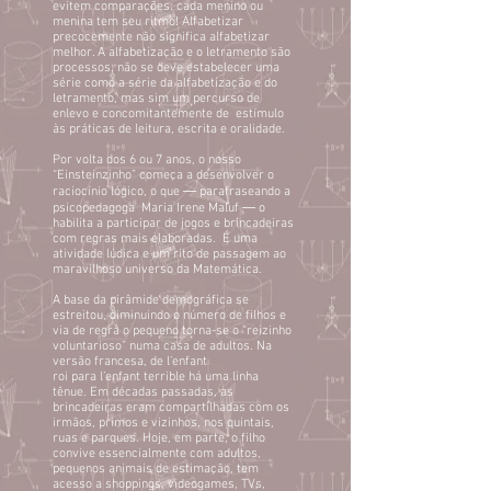
evitem comparações: cada menino ou
menina tem seu ritmo! Alfabetizar
precocemente não significa alfabetizar
melhor. A alfabetização e o letramento são
processos, não se deve estabelecer uma
série como a série da alfabetização e do
letramento, mas sim um percurso de
enlevo e concomitantemente de estímulo
às práticas de leitura, escrita e oralidade.
Por volta dos 6 ou 7 anos, o nosso
“Einsteinzinho” começa a desenvolver o
raciocínio lógico, o que ― parafraseando a
psicopedagoga Maria Irene Maluf ― o
habilita a participar de jogos e brincadeiras
com regras mais elaboradas. É uma
atividade lúdica e um rito de passagem ao
maravilhoso universo da Matemática.
A base da pirâmide demográfica se
estreitou, diminuindo o número de filhos e
via de regra o pequeno torna-se o “reizinho
voluntarioso” numa casa de adultos. Na
versão francesa, de l’enfant
roi para l’enfant terrible há uma linha
tênue. Em décadas passadas, as
brincadeiras eram compartilhadas com os
irmãos, primos e vizinhos, nos quintais,
ruas e parques. Hoje, em parte, o filho
convive essencialmente com adultos,
pequenos animais de estimação, tem
acesso a shoppings, videogames, TVs,