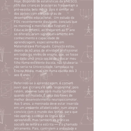
Hoje, dispondo de estatísticas da UNESCO,
65% das crianças brasileiras frequentam a
pré-escola, belo índice, pois é similar ao
dos países com elevado grau de
desempenho educacional. Um estudo da
FGV, recentemente divulgado, concluiu que
os meninos e meninas que fizeram a
Educação Infantil, ao chegarem ao 5º ano
se diferenciaram significativamente em
conhecimento e capacidade de
aprendizagem, especialmente em
Matemática e Português. Convicto estou,
depois de 40 anos de atividade profissional
em todos os níveis de ensino, que, se fosse
me dada uma única opção de colocar meu
filho numa excelente escola, não titubearia:
não seria na Universidade, tampouco no
Ensino Médio, mas sim numa escola dos 3
aos 8 anos.
Referindo-se à aprendizagem, é comum
ouvir que a criança é uma “esponjinha”, pois
retém, absorve tudo com muita facilidade
quando estimulada. É uma das fases de
melhor desenvolvimento neuropsicomotor.
Aos 5 anos, a meninada deve estar inserida
em um ambiente alfabetizador, num alegre
convívio com o mundo das letras, para que
não apenas o código da língua seja
apreendido, mas também as práticas
sociais de leitura e escrita ― é o chamado
letramento. Pais, controlem a ansiedade e