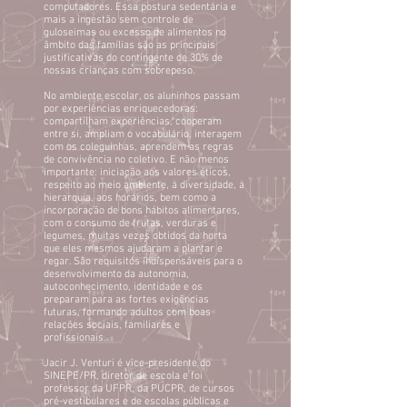
computadores. Essa postura sedentária e
mais a ingestão sem controle de
guloseimas ou excesso de alimentos no
âmbito das famílias são as principais
justificativas do contingente de 30% de
nossas crianças com sobrepeso.
No ambiente escolar, os aluninhos passam
por experiências enriquecedoras:
compartilham experiências, cooperam
entre si, ampliam o vocabulário, interagem
com os coleguinhas, aprendem as regras
de convivência no coletivo. E não menos
importante: iniciação aos valores éticos,
respeito ao meio ambiente, à diversidade, à
hierarquia, aos horários, bem como a
incorporação de bons hábitos alimentares,
com o consumo de frutas, verduras e
legumes, muitas vezes obtidos da horta
que eles mesmos ajudaram a plantar e
regar. São requisitos indispensáveis para o
desenvolvimento da autonomia,
autoconhecimento, identidade e os
preparam para as fortes exigências
futuras, formando adultos com boas
relações sociais, familiares e
profissionais.
Jacir J. Venturi é vice-presidente do
SINEPE/PR, diretor de escola e foi
professor da UFPR, da PUCPR, de cursos
pré-vestibulares e de escolas públicas e