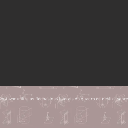
or favor utilize as flechas nas laterais do quadro ou deslize sob