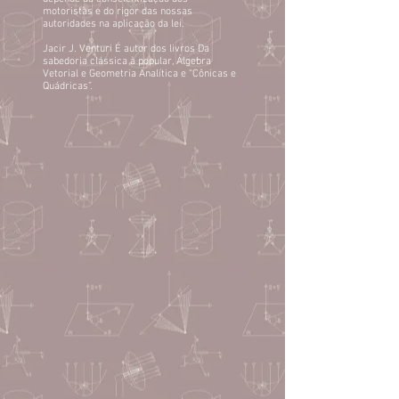
motoristas e do rigor das nossas
autoridades na aplicação da lei.
Jacir J. Venturi É autor dos livros Da
sabedoria clássica à popular, Álgebra
Vetorial e Geometria Analítica e “Cônicas e
Quádricas”.