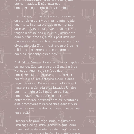
economizados. E não estamos
considerando os mutilados e feridos.
Há 35 anos, convivo – como professor e
diretor de escola – com os jovens. Cada
vez mais, intensa e precocemente, são
vítimas ativas ou passivas do álcool. É a
tragédia anunciada que leva, juntamente
com outras drogas, a mais profunda dor
para o seio das famílias. Recente relatório
divulgado pela ONU, mostra que o Brasil é
o líder no incremento do consumo de
cocaína, maconha e ecstasy.
A atual Lei Seca está entre as mais rígidas
do mundo. Equipara-se à da Suécia e à da
Noruega. Aqui reside o foco das
controvérsias. A lei brasileira anterior
permitia o equivalente em álcool a duas
taças de vinho. Como é hoje na França. A
Inglaterra, o Canadá e os Estados Unidos
permitem até três taças. Lenientes,
concessivos? Não. Além de serem
extremamente severos com os infratores
e de promoverem campanhas educativas,
há fortes movimentos por maior rigidez na
legislação.
Merecemos uma taça, mas infelizmente
uma taça de chumbo: somos o país com
maior índice de acidentes de trânsito. Pela
primeira vez, as projeções indicam que em