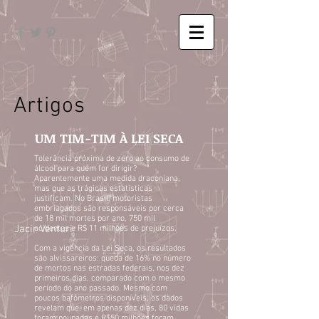
Artigos
UM TIM-TIM À LEI SECA
Tolerância próxima de zero ao consumo de
álcool para quem for dirigir?
Aparentemente uma medida draconiana,
mas que as trágicas estatísticas
justificam. No Brasil, motoristas
embriagados são responsáveis por cerca
de 18 mil mortes por ano, 750 mil
Jacir Venturi
acidentes e R$ 11 milhões de prejuízos.
Com a vigência da Lei Seca, os resultados
são alvissareiros: queda de 16% no número
de mortos nas estradas federais, nos dez
primeiros dias, comparado com o mesmo
período do ano passado. Mesmo com
poucos bafômetros disponíveis, os dados
revelam que, em apenas dez dias, 80 vidas
foram poupadas e R$50 milhões foram