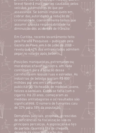
breve haverá mais mortes causadas pelos
veículos automotores do que por
assassinos. Se somos implacáveis em
cobrar das autoridades a redução da
criminalidade, coerentemente temos que
assumir a nossa responsabilidade na
diminuição dos acidentes de trânsito.
Em Curitiba, recente levantamento feito
pela Paraná Pesquisas – publicado pela
Gazeta do Povo, em 6 de julho de 2008 –
revela que 42% dos entrevistados admitem
pegar no volante após beber.
Posições maniqueístas, extremadas ou
moralistas a favor ou contra, em nada
contribuem para a solução dessa
carnificina em nossas ruas e estradas. As
indústrias de bebidas gastam R$ 800
milhões por ano em campanhas
publicitárias recheadas de modelos jovens,
felizes e sensuais. Como se fazia com o
cigarro. Há 20 anos, começaram as
medidas antitabagistas e os resultados são
significativos. O número de fumantes caiu
de 32% para 18% da população.
Demandas judiciais, propinas, acrescidas
de deficiências na fiscalização são os
principais percalços. A legislação é o tiro
de partida. Quanto à fita de chegada,
depende da conscientização dos