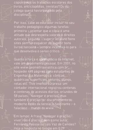
copiávamos os trabalhos escolares dos
livros, enciclopédias, revistas? Ou do
colega que já havia passado pela
disciplina?
Por isso, cabe ao educador incluir no seu
trabalho pedagógico algumas tarefas:
primeira – orientar que a cópia é uma
atitude que desrespeita valores e direitos
autorais; segunda – sugerir ao aluno bons
sites sem se esquecer de sugerir bons
livros; terceira – sempre incentivá-lo para
que desenvolva o senso crítico.
Quanto à força e abrangência da Internet,
vale um depoimento pessoal. Em 2001, no
site www.geometriaanalitica.com.br,
hospedei 498 páginas para estudantes de
Engenharia e Matemática: cônicas,
quádricas, superfícies, vetores, planos,
retas etc. Tive imensa surpresa: um
contador internacional registrou centenas
e centenas de acessos diários, oriundos de
58 países. “Navegar é preciso”, mas
também é preciso ter discernimento do
moderno canto da sereia: o fascinante – e
falacioso – mundo do www.
Em tempo: A frase “Navegar é preciso,
viver não é preciso” tem como autor
Fernando Pessoa ou Luís Vaz de Camões?
Veja a resposta no Google em 0,29