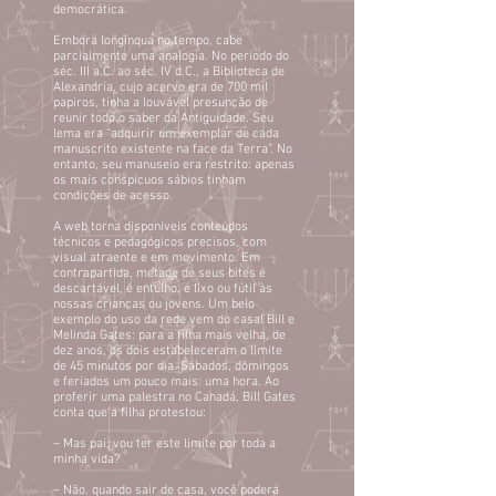
democrática.
Embora longínqua no tempo, cabe
parcialmente uma analogia. No período do
séc. III a.C. ao séc. IV d.C., a Biblioteca de
Alexandria, cujo acervo era de 700 mil
papiros, tinha a louvável presunção de
reunir todo o saber da Antiguidade. Seu
lema era “adquirir um exemplar de cada
manuscrito existente na face da Terra”. No
entanto, seu manuseio era restrito: apenas
os mais conspícuos sábios tinham
condições de acesso.
A web torna disponíveis conteúdos
técnicos e pedagógicos precisos, com
visual atraente e em movimento. Em
contrapartida, metade de seus bites é
descartável, é entulho, é lixo ou fútil às
nossas crianças ou jovens. Um belo
exemplo do uso da rede vem do casal Bill e
Melinda Gates: para a filha mais velha, de
dez anos, os dois estabeleceram o limite
de 45 minutos por dia. Sábados, domingos
e feriados um pouco mais: uma hora. Ao
proferir uma palestra no Canadá, Bill Gates
conta que a filha protestou:
– Mas pai, vou ter este limite por toda a
minha vida?
– Não, quando sair de casa, você poderá