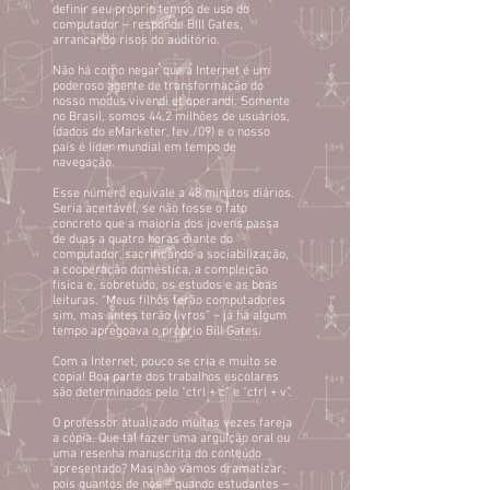
definir seu próprio tempo de uso do
computador – responde Bill Gates,
arrancando risos do auditório.
Não há como negar que a Internet é um
poderoso agente de transformação do
nosso modus vivendi et operandi. Somente
no Brasil, somos 44,2 milhões de usuários,
(dados do eMarketer, fev./09) e o nosso
país é líder mundial em tempo de
navegação.
Esse número equivale a 48 minutos diários.
Seria aceitável, se não fosse o fato
concreto que a maioria dos jovens passa
de duas a quatro horas diante do
computador, sacrificando a sociabilização,
a cooperação doméstica, a compleição
física e, sobretudo, os estudos e as boas
leituras. “Meus filhos terão computadores
sim, mas antes terão livros” – já há algum
tempo apregoava o próprio Bill Gates.
Com a Internet, pouco se cria e muito se
copia! Boa parte dos trabalhos escolares
são determinados pelo “ctrl + c” e “ctrl + v”.
O professor atualizado muitas vezes fareja
a cópia. Que tal fazer uma arguição oral ou
uma resenha manuscrita do conteúdo
apresentado? Mas não vamos dramatizar,
pois quantos de nós – quando estudantes –