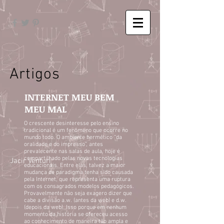
Artigos
INTERNET MEU BEM
MEU MAL
O crescente desinteresse pelo ensino
tradicional é um fenômeno que ocorre no
mundo todo. O ambiente hermético “da
oralidade e do impresso”, antes
prevalecente nas salas de aula, hoje é
compartilhado pelas novas tecnologias
Jacir Venturi
educacionais. Entre elas, talvez a maior
mudança de paradigma tenha sido causada
pela Internet, que representa uma ruptura
com os consagrados modelos pedagógicos.
Provavelmente não seja exagero dizer que
cabe a divisão a.w. (antes da web) e d.w.
(depois da web). Isso porque em nenhum
momento da história se ofereceu acesso
ao conhecimento de maneira tão ampla e