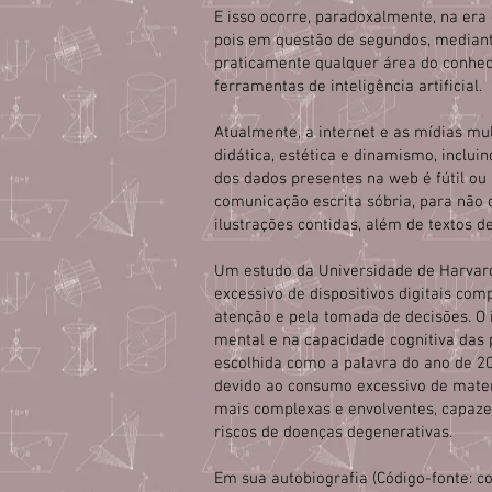
E isso ocorre, paradoxalmente, na era 
pois em questão de segundos, mediant
praticamente qualquer área do conhec
ferramentas de inteligência artificial.
Atualmente, a internet e as mídias m
didática, estética e dinamismo, incl
dos dados presentes na web é fútil o
comunicação escrita sóbria, para não 
ilustrações contidas, além de textos d
Um estudo da Universidade de Harvard
excessivo de dispositivos digitais co
atenção e pela tomada de decisões. O 
mental e na capacidade cognitiva das
escolhida como a palavra do ano de 20
devido ao consumo excessivo de materia
mais complexas e envolventes, capaze
riscos de doenças degenerativas.
Em sua autobiografia (Código-fonte: 