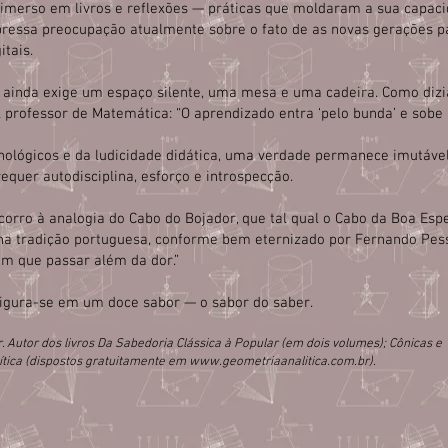
 imerso em livros e reflexões — práticas que moldaram a sua capac
expressa preocupação atualmente sobre o fato de as novas gerações 
itais.
, ainda exige um espaço silente, uma mesa e uma cadeira. Como diz
professor de Matemática: “O aprendizado entra ‘pelo bunda’ e sobe
nológicos e da ludicidade didática, uma verdade permanece imutável
equer autodisciplina, esforço e introspecção.
ecorro à analogia do Cabo do Bojador, que tal qual o Cabo da Boa Esp
na tradição portuguesa, conforme bem eternizado por Fernando Pes
m que passar além da dor.”
sfigura-se em um doce sabor — o sabor do saber.
or. Autor dos livros Da Sabedoria Clássica à Popular (em dois volumes); Cônicas e
ítica (dispostos gratuitamente em
www.geometriaanalitica.com.br
).