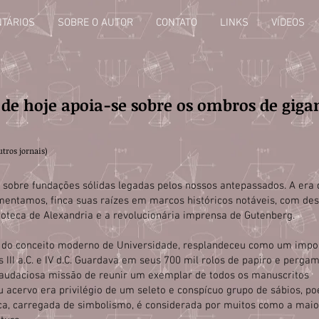
TÁRIOS
SOBRE O AUTOR
CONTATO
LINKS
VÍDEOS
de hoje apoia-se sobre os ombros de giga
utros jornais)
 sobre fundações sólidas legadas pelos nossos antepassados. A era 
entamos, finca suas raízes em marcos históricos notáveis, com de
lioteca de Alexandria e a revolucionária imprensa de Gutenberg.
ra do conceito moderno de Universidade, resplandeceu como um imp
 III a.C. e IV d.C. Guardava em seus 700 mil rolos de papiro e perga
 audaciosa missão de reunir um exemplar de todos os manuscritos
u acervo era privilégio de um seleto e conspícuo grupo de sábios, po
eca, carregada de simbolismo, é considerada por muitos como a maio