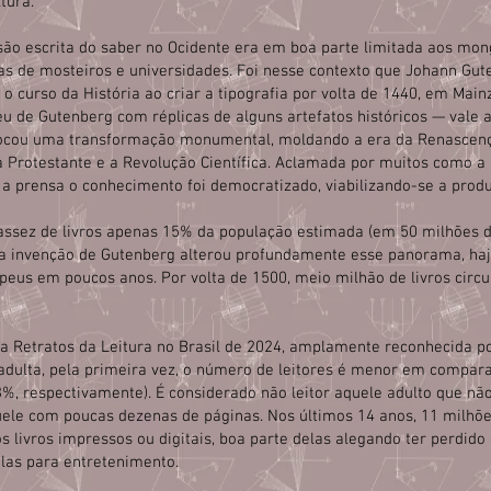
tura.
são escrita do saber no Ocidente era em boa parte limitada aos mo
s de mosteiros e universidades. Foi nesse contexto que Johann Gut
curso da História ao criar a tipografia por volta de 1440, em Mainz
u de Gutenberg com réplicas de alguns artefatos históricos — vale 
rovocou uma transformação monumental, moldando a era da Renascen
Protestante e a Revolução Científica. Aclamada por muitos como a
 a prensa o conhecimento foi democratizado, viabilizando-se a pro
cassez de livros apenas 15% da população estimada (em 50 milhões 
, a invenção de Gutenberg alterou profundamente esse panorama, haj
peus em poucos anos. Por volta de 1500, meio milhão de livros circ
la Retratos da Leitura no Brasil de 2024, amplamente reconhecida p
 adulta, pela primeira vez, o número de leitores é menor em compar
%, respectivamente). É considerado não leitor aquele adulto que nã
le com poucas dezenas de páginas. Nos últimos 14 anos, 11 milhõe
 livros impressos ou digitais, boa parte delas alegando ter perdido
elas para entretenimento.