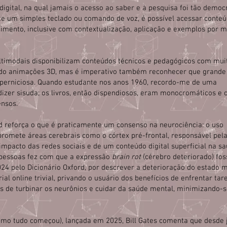
digital, na qual jamais o acesso ao saber e à pesquisa foi tão democr
e um simples teclado ou comando de voz, é possível acessar conte
imento, inclusive com contextualização, aplicação e exemplos por m
ultimodais disponibilizam conteúdos técnicos e pedagógicos com mui
uindo animações 3D, mas é imperativo também reconhecer que grande
u perniciosa. Quando estudante nos anos 1960, recordo-me de uma
dizer sisuda; os livros, então dispendiosos, eram monocromáticos e
ensos.
 reforça o que é praticamente um consenso na neurociência: o uso
mpromete áreas cerebrais como o córtex pré-frontal, responsável pel
impacto das redes sociais e de um conteúdo digital superficial na s
 pessoas fez com que a expressão
brain rot
(cérebro deteriorado) fos
24 pelo Dicionário Oxford, por descrever a deterioração do estado 
l online trivial, privando o usuário dos benefícios de enfrentar tar
s de turbinar os neurônios e cuidar da saúde mental, minimizando-s
como tudo começou), lançada em 2025, Bill Gates comenta que desde