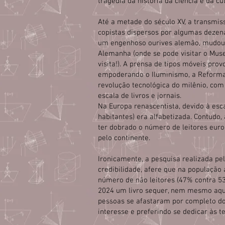
tragédia da história da ciência e da cul
Até a metade do século XV, a transmis
copistas dispersos por algumas dezena
um engenhoso ourives alemão, mudou o 
Alemanha (onde se pode visitar o Muse
visita!). A prensa de tipos móveis p
empoderando o Iluminismo, a Reforma 
revolução tecnológica do milênio, com
escala de livros e jornais.
Na Europa renascentista, devido à es
habitantes) era alfabetizada. Contudo
ter dobrado o número de leitores euro
pelo continente.
Ironicamente, a pesquisa realizada pe
credibilidade, afere que na população
número de não leitores (47% contra 53
2024 um livro sequer, nem mesmo aque
pessoas se afastaram por completo dos
interesse e preferindo se dedicar às t