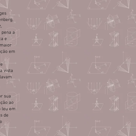
nges
enberg,
,
a pena a
ça e
 maior
dução em
de
a vista
ulavam
or sua
ação ao
o leu em
s de
 o