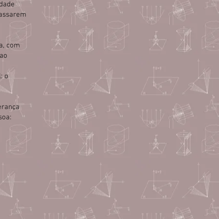
idade
passarem
ia, com
 ao
: o
erança
soa: