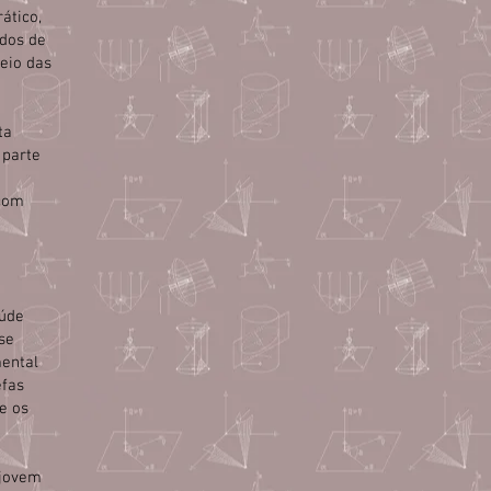
ático,
údos de
eio das
ta
 parte
 com
a
aúde
se
mental
efas
e os
 jovem