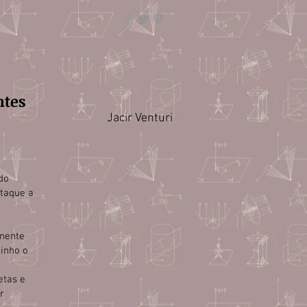
ntes
Jacir Venturi
do
staque a
onente
minho o
etas e
r