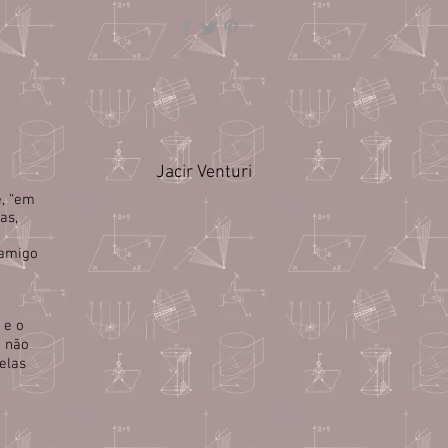
Jacir Venturi
e, “em
as,
 amigo
 e o
e não
elas