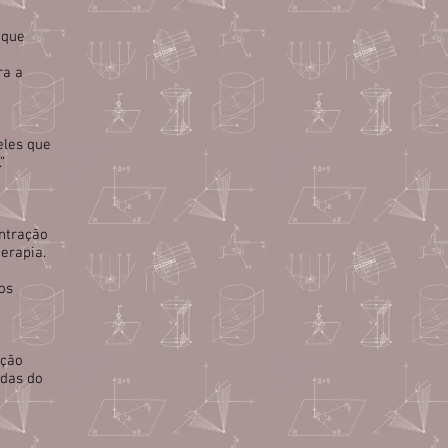
 que
ra a
eles que
”
ntração
erapia.
os
ação
adas do