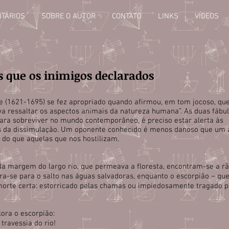
TÁRIOS
SOBRE O AUTOR
CONTATO
LINKS
VÍDEOS
es que os inimigos declarados
ne (1621-1695) se fez apropriado quando afirmou, em tom jocoso, qu
a ressaltar os aspectos animais da natureza humana”. As duas fábul
ara sobreviver no mundo contemporâneo, é preciso estar alerta às
as da dissimulação. Um oponente conhecido é menos danoso que um
s do que aquelas que nos hostilizam.
 Na margem do largo rio, que permeava a floresta, encontram-se a rã
ara-se para o salto nas águas salvadoras, enquanto o escorpião − qu
 morte certa: estorricado pelas chamas ou impiedosamente tragado p
lora o escorpião:
travessia do rio!