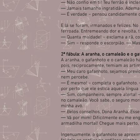
― Não confio em ti! Teu ferrão é incl
― Jamais tamanha ingratidão. Ademais,
― É verdade − pensou candidamente o
E lá se foram, irmanados e felizes. No
ferroada. Entremeando dor e revolta, 
― Quanta maldade! − exclama a rã, c
― Sim − responde o escorpião. ― Mas
2ª fábula: A aranha, o camaleão e o g
A aranha, o gafanhoto e o camaleão ha
pois, reciprocamente, temiam as artim
― Meu caro gafanhoto, sejamos previde
nem percebe.
― É mesmo! − completa o gafanhoto. ―
por perto que ele estica aquela língua i
― Sim, companheiro, sempre alerta! − 
no camaleão. Você sabe, o seguro morr
minha avó.
― Belos conselhos, Dona Aranha. Esse 
― Vá por mim! Dificilmente eu me en
armadilha mortal! Chegue mais perto, 
Ingenuamente, o gafanhoto se aproxima