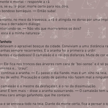
emente e mortal − responde a rã.
 se eu te picar, morte certa para nós dois.
 bondoso batráquio. ― Então suba!
 entanto, no meio da travessia, a rã é atingida no dorso por uma imp
trava o derradeiro diálogo:
ontorcendo-se. ― Não vês que morreremos os dois?
 esta é a minha natureza!
afanhoto
bitavam o aprazível bosque da cidade. Conviviam a uma distância ra
anhas sempre recorrentes. E a aranha foi a primeira a urdir:
ntes e cuidadosos! O camaleão é o rei dos disfarces. Muda de cor e
 Ele fica nos troncos das árvores com cara de “boi-sonso” e é só p
mensa e... “crau!”.
continua a aranha. ― Eu passo o dia fiando, mas é um olho na teia, 
eu de velho. Precaução e caldo de galinha não fazem mal a ninguém
camaleão é o mestre da desfaçatez, é o rei da dissimulação.
gano! E tem mais − disse a aranha sussurrando. ― O camaleão tem
meu caro amigo gafanhoto, que lhe contarei.
 e se enrosca todo na teia. Diante da morte certa, fica a pensar o 