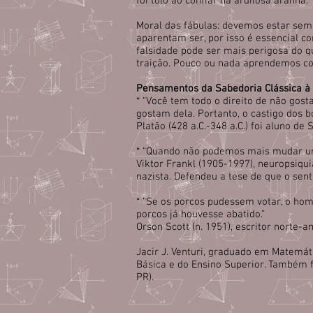
foi tolo ao confiar na ardilosa aranha.
Moral das fábulas: devemos estar sem
aparentam ser, por isso é essencial c
falsidade pode ser mais perigosa do q
traição. Pouco ou nada aprendemos c
Pensamentos da Sabedoria Clássica à
* “Você tem todo o direito de não gost
gostam dela. Portanto, o castigo dos 
Platão (428 a.C.-348 a.C.) foi aluno d
* “Quando não podemos mais mudar um
Viktor Frankl (1905-1997), neuropsiq
nazista. Defendeu a tese de que o sen
* “Se os porcos pudessem votar, o ho
porcos já houvesse abatido.”
Orson Scott (n. 1951), escritor norte-am
Jacir J. Venturi, graduado em Matemáti
Básica e do Ensino Superior. Também f
PR).