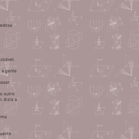
iedosa
zoável,
 a gente
assar
o outro
, dizia a
 uma
quanto