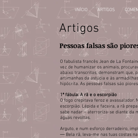
INÍCIO
ARTIGOS
COMEN
Artigos
Pessoas falsas são pior
O fabulista francês Jean de La Fontai
vez de humanizar os animais, procurav
abaixo transcritas, demonstram que, p
artimanhas da astúcia e às armadilh
hipócrita. As pessoas falsas são piore
1ª fábula: A rã e o escorpião
O fogo crepitava feroz e avassalador.
escorpião. Lépida e faceira, a rã prep
sabe nadar − aterroriza-se diante da
águas revoltas.
Arguto, e num esforço derradeiro, imp
― Bela rã, leva-me nas tuas costas na 