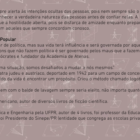
pre alerta às intenções ocultas das pessoas, pois nem sempre são o
onhecer a verdadeira natureza das pessoas antes de confiar nelas. A
ue a hostilidade aberta, pois se disfarça de amizade enquanto prepa
om aqueles que sempre concordam conosco.
 Popular
ar de política, mas sua vida terá influência e será governada por aqu
bons que não fazem política é ser governado pelos maus que a fazem.
e Sócrates e fundador da Academia de Atenas.
a situação, somos desafiados a mudar a nós mesmos.”
uiatra judeu e austríaco, deportado em 1942 para um campo de conce
tido da vida é encontrar um propósito. Criou o método chamado logot
mem com o balde de lavagem sempre seria eleito, não importa quant
ericano, autor de diversos livros de ficção científica.
ca e Engenharia pela UFPR, autor de 4 livros, foi professor da Educ
oi Presidente do Sinepe/PR (entidade que congrega as escolas priv